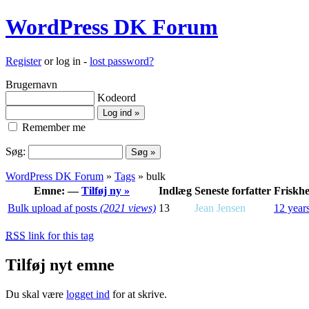
WordPress DK Forum
Register
or log in -
lost password?
Brugernavn
Kodeord
Remember me
Søg:
WordPress DK Forum
»
Tags
» bulk
Emne: —
Tilføj ny »
Indlæg
Seneste forfatter
Friskh
Bulk upload af posts
(2021 views)
13
Jean Jensen
12 year
RSS
link for this tag
Tilføj nyt emne
Du skal være
logget ind
for at skrive.