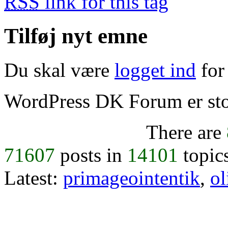
RSS
link for this tag
Tilføj nyt emne
Du skal være
logget ind
for 
WordPress DK Forum er stol
There are
71607
posts in
14101
topic
Latest:
primageointentik
,
ol