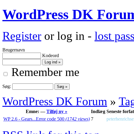
WordPress DK Foru
Register
or log in -
lost pa
Brugernavn
Kodeord
Remember me
Søg:
WordPress DK Forum
»
Ta
Emne: —
Tilføj ny »
Indlæg
Seneste forfat
WP 2.6 - Gears...Error code 500
(1742 views)
7
peterhenrichs