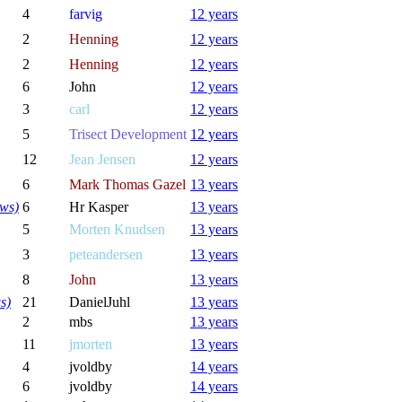
4
farvig
12 years
2
Henning
12 years
2
Henning
12 years
6
John
12 years
3
carl
12 years
5
Trisect Development
12 years
12
Jean Jensen
12 years
6
Mark Thomas Gazel
13 years
ews)
6
Hr Kasper
13 years
5
Morten Knudsen
13 years
3
peteandersen
13 years
8
John
13 years
s)
21
DanielJuhl
13 years
2
mbs
13 years
11
jmorten
13 years
4
jvoldby
14 years
6
jvoldby
14 years