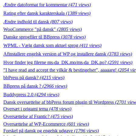
Ændre datoformat for kommentar
(471 views)
Rating efter dansk karakterskala
(1389 views)
Ændre indhold til dansk
(807 views)
WooCommerce "på dansk"
(2805 views)
Danske sprogfiler til BBpress
(3078 views)
WPML - Vælg dansk som aktuel sprog
(411 views)
Afinstallere engelsk version af WP og installere dansk
(3783 views)
Hvor finder jeg filerne ms-da_DK.mo/ms-da_DK.po?
(2591 views)
"I have read and accept the vilkår & bestingelser", aaaaarg!
(2054 vi
bbPress på dansk?
(4215 views)
BBpress på dansk ?
(2966 views)
Buddypress 2.0
(4294 views)
Dansk oversættelse af bbPress forum plugin til Wordpress
(2701 view
Oversæt i origami tema
(478 views)
Oversættelse af Frantic?
(475 views)
Oversættelse af WP-Ecommerce
(601 views)
Forskel på dansk og engelsk udgave
(1796 views)