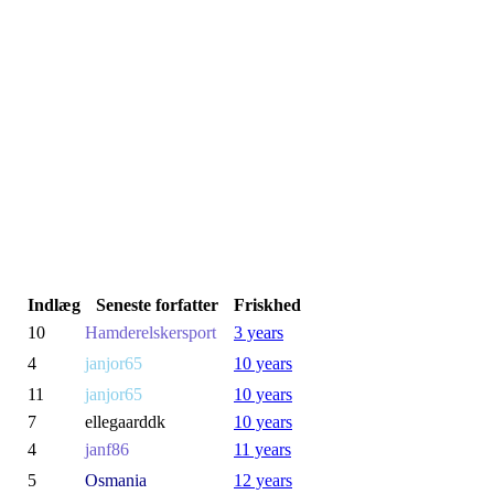
Indlæg
Seneste forfatter
Friskhed
10
Hamderelskersport
3 years
4
janjor65
10 years
11
janjor65
10 years
7
ellegaarddk
10 years
4
janf86
11 years
5
Osmania
12 years