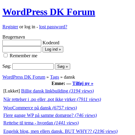
WordPress DK Forum
Register
or log in -
lost password?
Brugernavn
Kodeord
Remember me
Søg:
WordPress DK Forum
»
Tags
» dansk
Emne: —
Tilføj ny »
[Lukket]
Billig dansk linkbuilding
(3194 views)
Når rettelser i .po eller .pot ikke virker
(7911 views)
WooCommerce på dansk
(6757 views)
Flere gange WP på samme domæne?
(746 views)
Rettelse til tema - hvordan
(1441 views)
Engelsk blog, men ellers dansk. BUT WHY??
(2196 views)