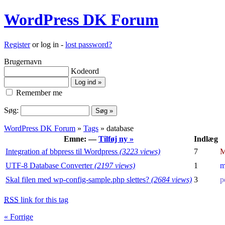
WordPress DK Forum
Register
or log in -
lost password?
Brugernavn
Kodeord
Remember me
Søg:
WordPress DK Forum
»
Tags
» database
Emne: —
Tilføj ny »
Indlæg
Integration af bbpress til Wordpress
(3223 views)
7
M
UTF-8 Database Converter
(2197 views)
1
m
Skal filen med wp-config-sample.php slettes?
(2684 views)
3
p
RSS
link for this tag
« Forrige