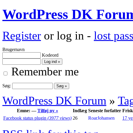
WordPress DK Foru
Register
or log in -
lost pa
Brugernavn
Kodeord
Remember me
Søg:
WordPress DK Forum
»
Ta
Emne: —
Tilføj ny »
Indlæg
Seneste forfatter
Fris
Facebook status plugin
(3977 views)
26
RoarJohansen
17 ye