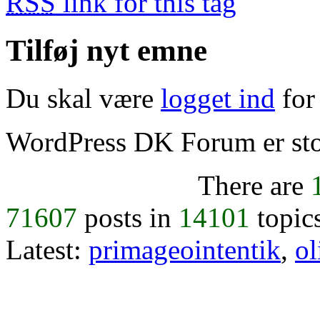
RSS
link for this tag
Tilføj nyt emne
Du skal være
logget ind
for 
WordPress DK Forum er stol
There are
71607
posts in
14101
topic
Latest:
primageointentik
,
ol