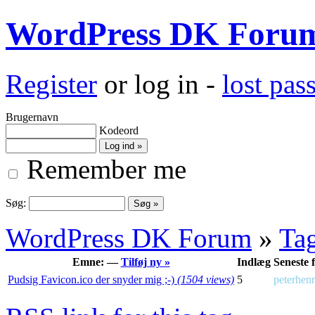
WordPress DK Foru
Register
or log in -
lost pa
Brugernavn
Kodeord
Remember me
Søg:
WordPress DK Forum
»
Ta
Emne: —
Tilføj ny »
Indlæg
Seneste f
Pudsig Favicon.ico der snyder mig ;-)
(1504 views)
5
peterhen