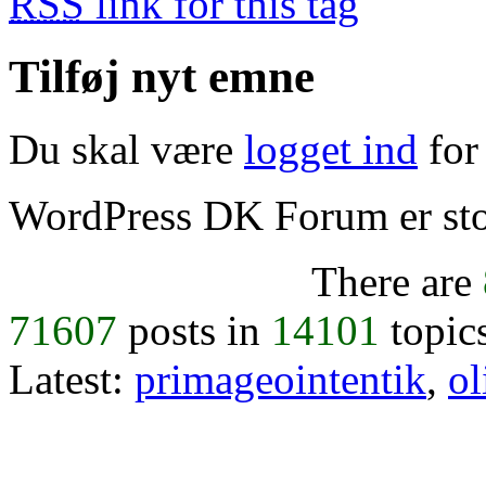
RSS
link for this tag
Tilføj nyt emne
Du skal være
logget ind
for 
WordPress DK Forum er stol
There are
71607
posts in
14101
topic
Latest:
primageointentik
,
ol