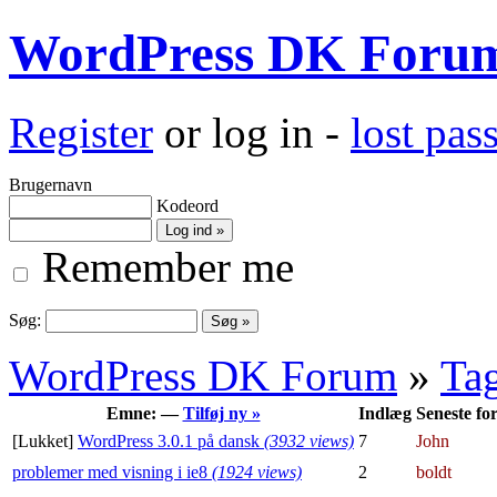
WordPress DK Foru
Register
or log in -
lost pa
Brugernavn
Kodeord
Remember me
Søg:
WordPress DK Forum
»
Ta
Emne: —
Tilføj ny »
Indlæg
Seneste for
[Lukket]
WordPress 3.0.1 på dansk
(3932 views)
7
John
problemer med visning i ie8
(1924 views)
2
boldt