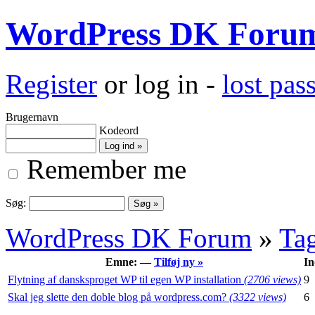
WordPress DK Foru
Register
or log in -
lost pa
Brugernavn
Kodeord
Remember me
Søg:
WordPress DK Forum
»
Ta
Emne: —
Tilføj ny »
In
Flytning af dansksproget WP til egen WP installation
(2706 views)
9
Skal jeg slette den doble blog på wordpress.com?
(3322 views)
6