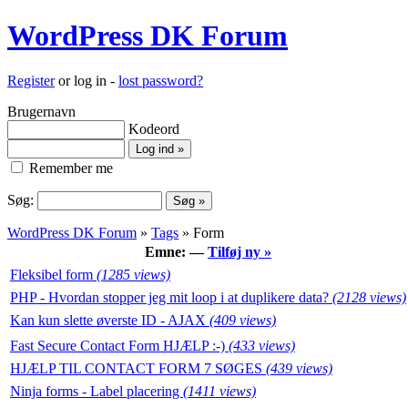
WordPress DK Forum
Register
or log in -
lost password?
Brugernavn
Kodeord
Remember me
Søg:
WordPress DK Forum
»
Tags
» Form
Emne: —
Tilføj ny »
Fleksibel form
(1285 views)
PHP - Hvordan stopper jeg mit loop i at duplikere data?
(2128 views)
Kan kun slette øverste ID - AJAX
(409 views)
Fast Secure Contact Form HJÆLP :-)
(433 views)
HJÆLP TIL CONTACT FORM 7 SØGES
(439 views)
Ninja forms - Label placering
(1411 views)