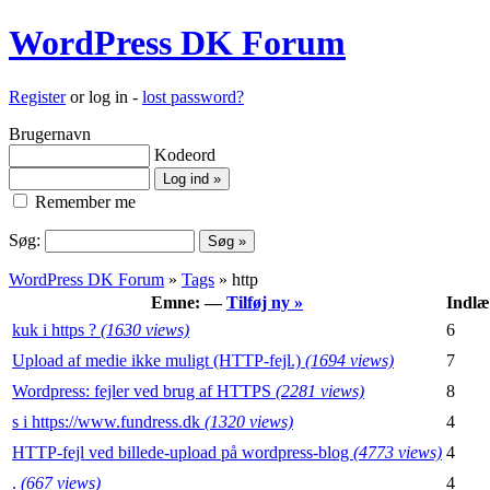
WordPress DK Forum
Register
or log in -
lost password?
Brugernavn
Kodeord
Remember me
Søg:
WordPress DK Forum
»
Tags
» http
Emne: —
Tilføj ny »
Indlæ
kuk i https ?
(1630 views)
6
Upload af medie ikke muligt (HTTP-fejl.)
(1694 views)
7
Wordpress: fejler ved brug af HTTPS
(2281 views)
8
s i https://www.fundress.dk
(1320 views)
4
HTTP-fejl ved billede-upload på wordpress-blog
(4773 views)
4
.
(667 views)
4