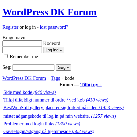
WordPress DK Forum
Register
or log in -
lost password?
Brugernavn
Kodeord
Remember me
Søg:
WordPress DK Forum
»
Tags
» kode
Emne: —
Tilføj ny »
Side med kode
(940 views)
Tilføj tilfældigt nummer til ordre / ved køb
(410 views)
BestWebSoft gallery placerer sig forkert på siden
(1453 views)
mistet adgangskode til log in på min website.
(1257 views)
Problemer med login links
(1300 views)
Gæstelogin/adgang på hjemmeside
(562 views)