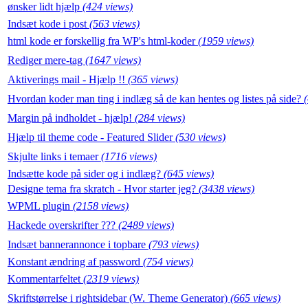
ønsker lidt hjælp
(424 views)
Indsæt kode i post
(563 views)
html kode er forskellig fra WP's html-koder
(1959 views)
Rediger mere-tag
(1647 views)
Aktiverings mail - Hjælp !!
(365 views)
Hvordan koder man ting i indlæg så de kan hentes og listes på side?
Margin på indholdet - hjælp!
(284 views)
Hjælp til theme code - Featured Slider
(530 views)
Skjulte links i temaer
(1716 views)
Indsætte kode på sider og i indlæg?
(645 views)
Designe tema fra skratch - Hvor starter jeg?
(3438 views)
WPML plugin
(2158 views)
Hackede overskrifter ???
(2489 views)
Indsæt bannerannonce i topbare
(793 views)
Konstant ændring af password
(754 views)
Kommentarfeltet
(2319 views)
Skriftstørrelse i rightsidebar (W. Theme Generator)
(665 views)