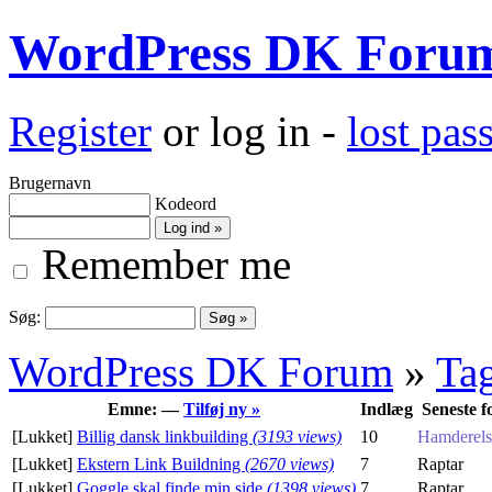
WordPress DK Foru
Register
or log in -
lost pa
Brugernavn
Kodeord
Remember me
Søg:
WordPress DK Forum
»
Ta
Emne: —
Tilføj ny »
Indlæg
Seneste f
[Lukket]
Billig dansk linkbuilding
(3193 views)
10
Hamderels
[Lukket]
Ekstern Link Buildning
(2670 views)
7
Raptar
[Lukket]
Goggle skal finde min side
(1398 views)
7
Raptar