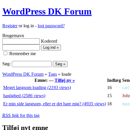
WordPress DK Forum
Register
or log in -
lost password?
Brugernavn
Kodeord
Remember me
Søg:
WordPress DK Forum
»
Tags
» loade
Emne: —
Tilføj ny »
Indlæg
Sene
Meget langsom loading
(2193 views)
16
carl
hastighed
(2586 views)
15
Joh
Er min side langsom, eller er det bare mig?
(4935 views)
18
max
RSS
link for this tag
Tilføj nyt emne