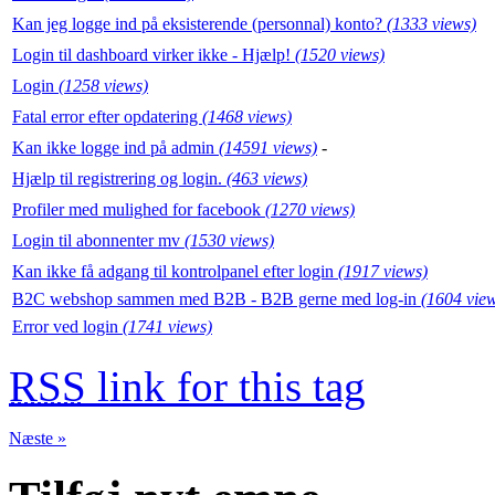
Kan jeg logge ind på eksisterende (personnal) konto?
(1333 views)
Login til dashboard virker ikke - Hjælp!
(1520 views)
Login
(1258 views)
Fatal error efter opdatering
(1468 views)
Kan ikke logge ind på admin
(14591 views)
-
Hjælp til registrering og login.
(463 views)
Profiler med mulighed for facebook
(1270 views)
Login til abonnenter mv
(1530 views)
Kan ikke få adgang til kontrolpanel efter login
(1917 views)
B2C webshop sammen med B2B - B2B gerne med log-in
(1604 vie
Error ved login
(1741 views)
RSS
link for this tag
Næste »