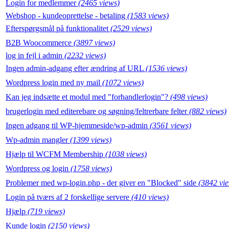
Login for medlemmer
(2465 views)
Webshop - kundeoprettelse - betaling
(1583 views)
Efterspørgsmål på funktionalitet
(2529 views)
B2B Woocommerce
(3897 views)
log in fejl i admin
(2232 views)
Ingen admin-adgang efter ændring af URL
(1536 views)
Wordpress login med ny mail
(1072 views)
Kan jeg indsætte et modul med "forhandlerlogin"?
(498 views)
brugerlogin med editerebare og søgning/feltrerbare felter
(882 views)
Ingen adgang til WP-hjemmeside/wp-admin
(3561 views)
Wp-admin mangler
(1399 views)
Hjælp til WCFM Membership
(1038 views)
Wordpress og login
(1758 views)
Problemer med wp-login.php - der giver en "Blocked" side
(3842 vi
Login på tværs af 2 forskellige servere
(410 views)
Hjælp
(719 views)
Kunde login
(2150 views)