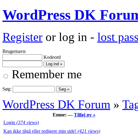
WordPress DK Foru
Register
or log in -
lost pa
Brugernavn
Kodeord
Remember me
Søg:
WordPress DK Forum
»
Ta
Emne: —
Tilføj ny »
Login
(374 views)
Kan ikke tilgå eller redigere min side!
(421 views)