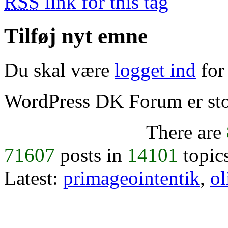
RSS
link for this tag
Tilføj nyt emne
Du skal være
logget ind
for 
WordPress DK Forum er stol
There are
71607
posts in
14101
topic
Latest:
primageointentik
,
ol