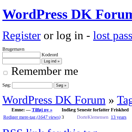
WordPress DK Foru
Register
or log in -
lost pa
Brugernavn
Kodeord
Remember me
Søg:
WordPress DK Forum
»
Ta
Emne: —
Tilføj ny »
Indlæg
Seneste forfatter
Friskhed
Rediger mere-tag
(1647 views)
3
DorteKlemensen
13 years