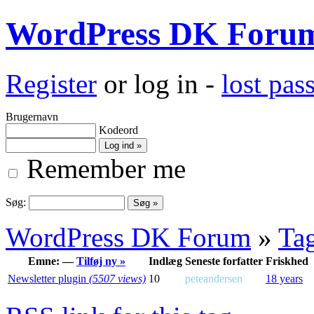
WordPress DK Foru
Register
or log in -
lost pa
Brugernavn
Kodeord
Remember me
Søg:
WordPress DK Forum
»
Ta
Emne: —
Tilføj ny »
Indlæg
Seneste forfatter
Friskhed
Newsletter plugin
(5507 views)
10
peteandersen
18 years