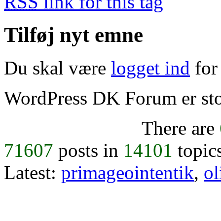
RSS
link for this tag
Tilføj nyt emne
Du skal være
logget ind
for 
WordPress DK Forum er stol
There are
71607
posts in
14101
topic
Latest:
primageointentik
,
ol