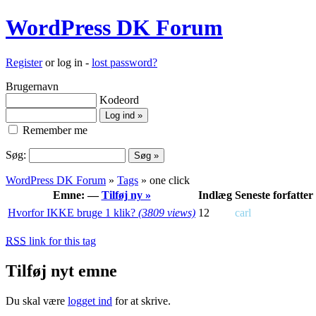
WordPress DK Forum
Register
or log in -
lost password?
Brugernavn
Kodeord
Remember me
Søg:
WordPress DK Forum
»
Tags
» one click
Emne: —
Tilføj ny »
Indlæg
Seneste forfatter
Hvorfor IKKE bruge 1 klik?
(3809 views)
12
carl
RSS
link for this tag
Tilføj nyt emne
Du skal være
logget ind
for at skrive.