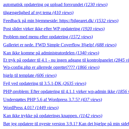
automatisk opdatering og upload forsvundet
(1230 views)
tilgængelighed af nyt tema
(410 views)
Feedback på min hjemmeside: https://bilgearet.dk/
(1532 views)
Post slider virker ikke efter WP opdatering
(1920 views)
Problem med menu efter opdatering
(1572 views)
Galleriet er nede. FWD Simple Coverflow Hjælp!
(688 views)
Kan ikke komme på administratordelen
(1340 views)
Et tryk på opdater til 4.1 - nu ingen adgang til kontrolpanelet
(2845 v
Wp-config.php er allerrede oprettet????
(1866 views)
hjælp til template
(606 views)
Fejl ved opdatering til 3.5.1-DK
(2635 views)
PHP-problem: Efter opdatering til 4.1.1 virker wp-admin ikke
(1856 
Understøttes PHP 5.6 af Wordpress 3.7.5?
(437 views)
WordPress 4.01?
(1449 views)
Kan ikke trykke på opdaterings knappen.
(1142 views)
Bør jeg opdatere til nyeste version 3.9.1? Kan det hjælpe på min sid