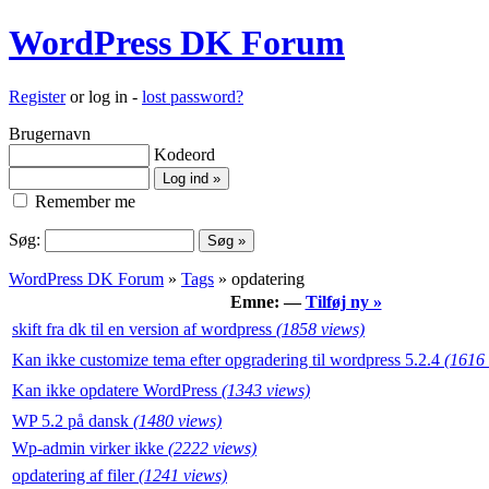
WordPress DK Forum
Register
or log in -
lost password?
Brugernavn
Kodeord
Remember me
Søg:
WordPress DK Forum
»
Tags
» opdatering
Emne: —
Tilføj ny »
skift fra dk til en version af wordpress
(1858 views)
Kan ikke customize tema efter opgradering til wordpress 5.2.4
(1616 
Kan ikke opdatere WordPress
(1343 views)
WP 5.2 på dansk
(1480 views)
Wp-admin virker ikke
(2222 views)
opdatering af filer
(1241 views)