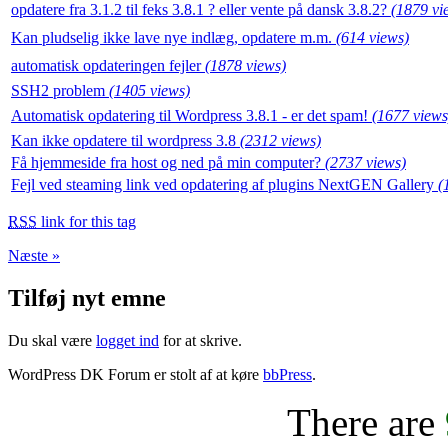
opdatere fra 3.1.2 til feks 3.8.1 ? eller vente på dansk 3.8.2?
(1879 vi
Kan pludselig ikke lave nye indlæg, opdatere m.m.
(614 views)
automatisk opdateringen fejler
(1878 views)
SSH2 problem
(1405 views)
Automatisk opdatering til Wordpress 3.8.1 - er det spam!
(1677 views
Kan ikke opdatere til wordpress 3.8
(2312 views)
Få hjemmeside fra host og ned på min computer?
(2737 views)
Fejl ved steaming link ved opdatering af plugins NextGEN Gallery
(
RSS
link for this tag
Næste »
Tilføj nyt emne
Du skal være
logget ind
for at skrive.
WordPress DK Forum er stolt af at køre
bbPress
.
There are