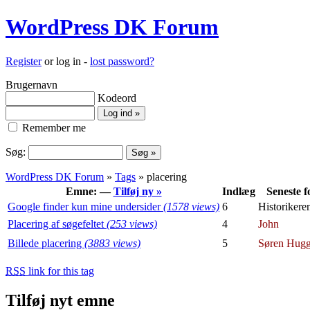
WordPress DK Forum
Register
or log in -
lost password?
Brugernavn
Kodeord
Remember me
Søg:
WordPress DK Forum
»
Tags
» placering
Emne: —
Tilføj ny »
Indlæg
Seneste f
Google finder kun mine undersider
(1578 views)
6
Historikere
Placering af søgefeltet
(253 views)
4
John
Billede placering
(3883 views)
5
Søren Hugg
RSS
link for this tag
Tilføj nyt emne