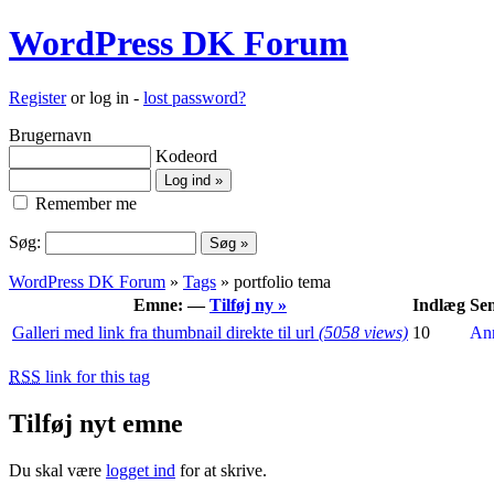
WordPress DK Forum
Register
or log in -
lost password?
Brugernavn
Kodeord
Remember me
Søg:
WordPress DK Forum
»
Tags
» portfolio tema
Emne: —
Tilføj ny »
Indlæg
Sen
Galleri med link fra thumbnail direkte til url
(5058 views)
10
An
RSS
link for this tag
Tilføj nyt emne
Du skal være
logget ind
for at skrive.