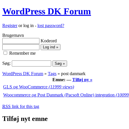
WordPress DK Forum
Register
or log in -
lost password?
Brugernavn
Kodeord
Remember me
Søg:
WordPress DK Forum
»
Tags
» post danmark
Emne: —
Tilføj ny »
GLS og WooCommerce
(11999 views)
Woocommerce og Post Danmark (Pacsoft Online) integration
(10099
RSS
link for this tag
Tilføj nyt emne