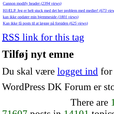
Cannon modify header
(2394 views)
HJÆLP. Jeg er helt stuck med det her problem med medier!
(673 vie
kan ikke opdater min hjemmeside
(1801 views)
Kan ikke få posts til at lægge på forsiden
(625 views)
RSS
link for this tag
Tilføj nyt emne
Du skal være
logget ind
for 
WordPress DK Forum er stol
There are
71607
posts in
14101
topic