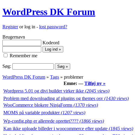
WordPress DK Forum
Register
or log in -
lost password?
Brugernavn
Kodeord
Remember me
Søg:
WordPress DK Forum
»
Tags
» problemer
Emne: —
Tilføj ny »
Wordpress 5.01 og divi builder virker ikke
(2045 views)
Problem med downloading af plugins og themes osv
(1430 views)
WooCommerce blokere NinjaForms
(1370 views)
MOMS på variable produkter
(1207 views)
Wp-config.php er allerrede oprettet????
(1866 views)
Kan ikke uploade billeder i woocommerce efter update
(1845 views)