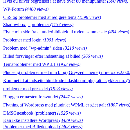
Hvis du bliver begrænset i at have over 80 menupunkter
(590 views)
WP-Forum
(4400 views)
CSS og problemer med at redigere tema
(1598 views)
Shadowbox.js problemer
(1137 views)
Flytte min side fra et underbibliotek til roden, samme site
(454 views)
Problemer med login
(1901 views)
Problem med "wp-admin" siden
(3210 views)
Billed forsvinger efter indsætning af billed
(366 views)
Temaproblemer med WP 3.1
(1933 views)
Pludselig problemer med min blog (Greyzed Theme) i firefox v.2.0.
Kommet til at indsætte html-kode i dashboard.php, alt i stykker nu.
(
problemer med press det
(1923 views)
Bloggen er næsten forsvundet
(2447 views)
Flytning af Wordpress med plugin'et WPML er gået galt
(1807 views
DMSGuestbook (problemer)
(1525 views)
Kan ikke installere Wordpress
(3439 views)
Problemer med Billedeupload
(2403 views)