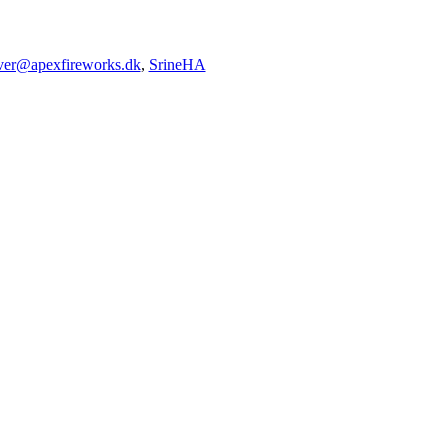
iver@apexfireworks.dk
,
SrineHA