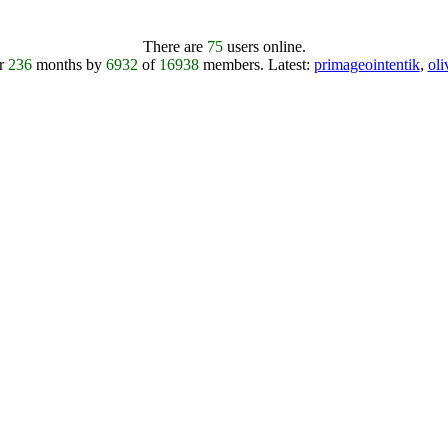
There are
75
users online.
er
236
months by
6932
of
16938
members.
Latest:
primageointentik
,
ol