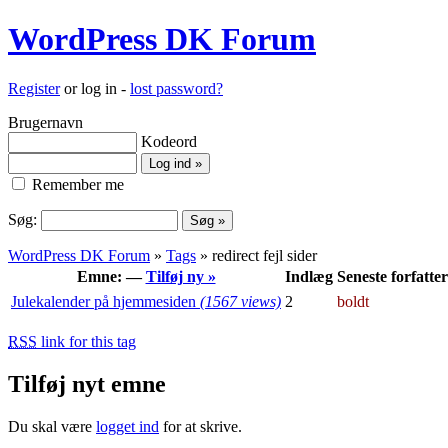
WordPress DK Forum
Register
or log in -
lost password?
Brugernavn
Kodeord
Remember me
Søg:
WordPress DK Forum
»
Tags
» redirect fejl sider
Emne: —
Tilføj ny »
Indlæg
Seneste forfatter
Julekalender på hjemmesiden
(1567 views)
2
boldt
RSS
link for this tag
Tilføj nyt emne
Du skal være
logget ind
for at skrive.