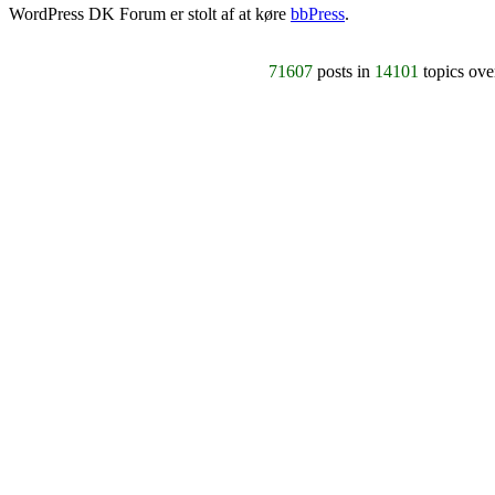
WordPress DK Forum er stolt af at køre
bbPress
.
71607
posts in
14101
topics ov