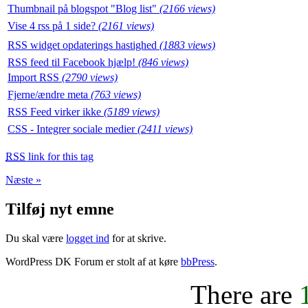
Thumbnail på blogspot "Blog list"
(2166 views)
Vise 4 rss på 1 side?
(2161 views)
RSS widget opdaterings hastighed
(1883 views)
RSS feed til Facebook hjælp!
(846 views)
Import RSS
(2790 views)
Fjerne/ændre meta
(763 views)
RSS Feed virker ikke
(5189 views)
CSS - Integrer sociale medier
(2411 views)
RSS
link for this tag
Næste »
Tilføj nyt emne
Du skal være
logget ind
for at skrive.
WordPress DK Forum er stolt af at køre
bbPress
.
There are