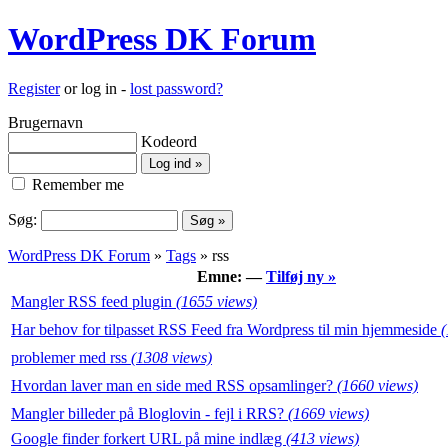
WordPress DK Forum
Register
or log in -
lost password?
Brugernavn
Kodeord
Remember me
Søg:
WordPress DK Forum
»
Tags
» rss
Emne: —
Tilføj ny »
Mangler RSS feed plugin
(1655 views)
Har behov for tilpasset RSS Feed fra Wordpress til min hjemmeside
(
problemer med rss
(1308 views)
Hvordan laver man en side med RSS opsamlinger?
(1660 views)
Mangler billeder på Bloglovin - fejl i RRS?
(1669 views)
Google finder forkert URL på mine indlæg
(413 views)