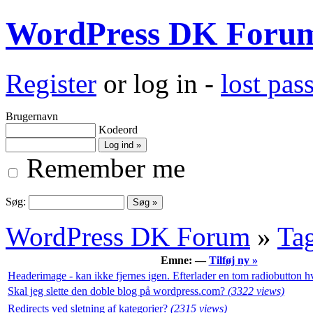
WordPress DK Foru
Register
or log in -
lost pa
Brugernavn
Kodeord
Remember me
Søg:
WordPress DK Forum
»
Ta
Emne: —
Tilføj ny »
Headerimage - kan ikke fjernes igen. Efterlader en tom radiobutton hv
Skal jeg slette den doble blog på wordpress.com?
(3322 views)
Redirects ved sletning af kategorier?
(2315 views)