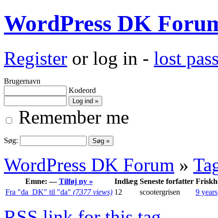
WordPress DK Foru
Register
or log in -
lost pa
Brugernavn
Kodeord
Remember me
Søg:
WordPress DK Forum
»
Ta
Emne: —
Tilføj ny »
Indlæg
Seneste forfatter
Friskh
Fra "da_DK" til "da"
(7377 views)
12
scootergrisen
9 years
RSS
link for this tag