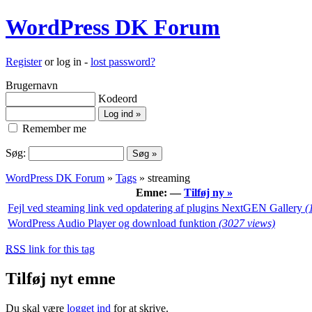
WordPress DK Forum
Register
or log in -
lost password?
Brugernavn
Kodeord
Remember me
Søg:
WordPress DK Forum
»
Tags
» streaming
Emne: —
Tilføj ny »
Fejl ved steaming link ved opdatering af plugins NextGEN Gallery
(
WordPress Audio Player og download funktion
(3027 views)
RSS
link for this tag
Tilføj nyt emne
Du skal være
logget ind
for at skrive.