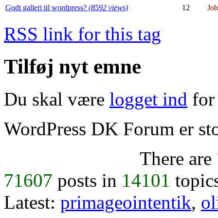
Godt galleri til wordpress?
(8592 views)
12
Jo
RSS
link for this tag
Tilføj nyt emne
Du skal være
logget ind
for 
WordPress DK Forum er stol
There are
71607
posts in
14101
topic
Latest:
primageointentik
,
ol