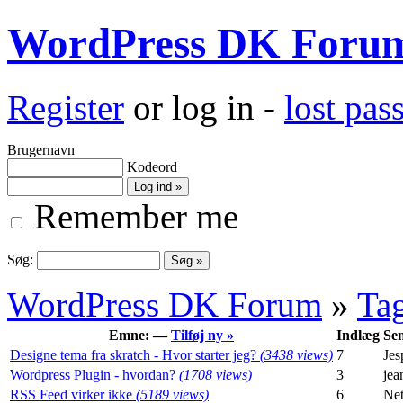
WordPress DK Foru
Register
or log in -
lost pa
Brugernavn
Kodeord
Remember me
Søg:
WordPress DK Forum
»
Ta
Emne: —
Tilføj ny »
Indlæg
Sen
Designe tema fra skratch - Hvor starter jeg?
(3438 views)
7
Jes
Wordpress Plugin - hvordan?
(1708 views)
3
jea
RSS Feed virker ikke
(5189 views)
6
Ne