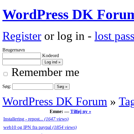
WordPress DK Foru
Register
or log in -
lost pa
Brugernavn
Kodeord
Remember me
Søg:
WordPress DK Forum
»
Ta
Emne: —
Tilføj ny »
Installering - repost...
(1647 views)
web10 og IPN fra paypal
(1854 views)