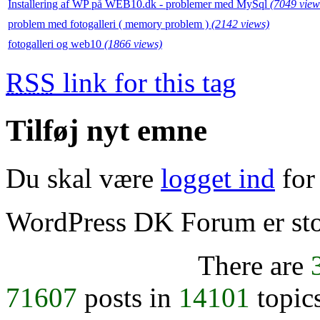
Installering af WP på WEB10.dk - problemer med MySql
(7049 view
problem med fotogalleri ( memory problem )
(2142 views)
fotogalleri og web10
(1866 views)
RSS
link for this tag
Tilføj nyt emne
Du skal være
logget ind
for 
WordPress DK Forum er stol
There are
71607
posts in
14101
topic