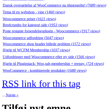
Dansk oversættelse af WooCommerce nu tilgængelig!
(7689 views)
Tema til en webshop - vine
(1460 views)
Woocommerce priser
(1621 views)
Bredcrumbs for kategori side
(1953 views)
Poste restante forsendelsesplugin - Woocommerce
(1917 views)
Woocommerce udfordring
(5647 views)
Woocommerce shop header billede problem
(1572 views)
Hjælp til WCFM Membership
(1037 views)
Udfordringer med Woocommerce efter ny side
(1566 views)
Hjælp til Pluginstack: Woo,sub,membership + reepay.
(724 views)
WooCommerce - kombinerede produkter
(1688 views)
RSS
link for this tag
…
Næste »
Tilføj nyt emne