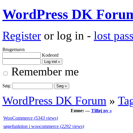
WordPress DK Foru
Register
or log in -
lost pa
Brugernavn
Kodeord
Remember me
Søg:
WordPress DK Forum
»
Ta
Emne: —
Tilføj ny »
WooCommerce
(5343 views)
søgefunktion i woocommerce
(2292 views)