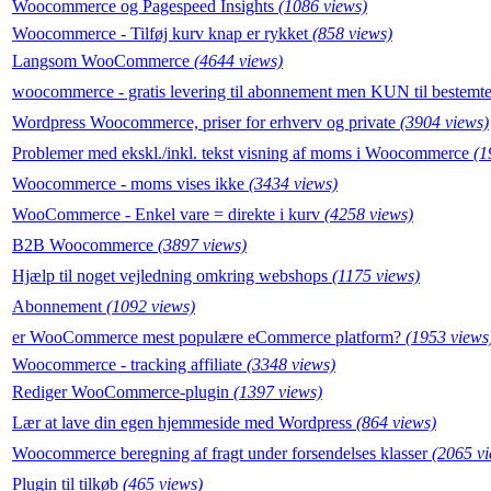
Woocommerce og Pagespeed Insights
(1086 views)
Woocommerce - Tilføj kurv knap er rykket
(858 views)
Langsom WooCommerce
(4644 views)
woocommerce - gratis levering til abonnement men KUN til bestemt
Wordpress Woocommerce, priser for erhverv og private
(3904 views)
Problemer med ekskl./inkl. tekst visning af moms i Woocommerce
(1
Woocommerce - moms vises ikke
(3434 views)
WooCommerce - Enkel vare = direkte i kurv
(4258 views)
B2B Woocommerce
(3897 views)
Hjælp til noget vejledning omkring webshops
(1175 views)
Abonnement
(1092 views)
er WooCommerce mest populære eCommerce platform?
(1953 views
Woocommerce - tracking affiliate
(3348 views)
Rediger WooCommerce-plugin
(1397 views)
Lær at lave din egen hjemmeside med Wordpress
(864 views)
Woocommerce beregning af fragt under forsendelses klasser
(2065 vi
Plugin til tilkøb
(465 views)