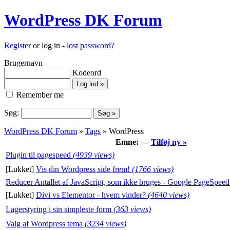
WordPress DK Forum
Register
or log in -
lost password?
Brugernavn
Kodeord
Remember me
Søg:
WordPress DK Forum
»
Tags
» WordPress
Emne: —
Tilføj ny »
Plugin til pagespeed
(4939 views)
[Lukket]
Vis din Wordpress side frem!
(1766 views)
Reducer Antallet af JavaScript, som ikke bruges - Google PageSpeed
[Lukket]
Divi vs Elementor - hvem vinder?
(4640 views)
Lagerstyring i sin simpleste form
(363 views)
Valg af Wordpress tema
(3234 views)