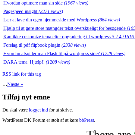
Hvordan optimere man sin side
(1967 views)
Pagespeed insight
(2271 views)
Lær at lave din egen hjemmeside med Wordpress
(864 views)
Hjælp til at gøre store mængder tekst overskueligt for besøgende
(105
Kan ikke customize tema efter opgradering til wordpress 5.2.4
(1616 
Forslag til pdf flipbook plugin
(2338 views)
Hvordan afspiller man Flash fil på wordpress side?
(1728 views)
DARA tema, Hjælp!!
(1208 views)
RSS
link for this tag
…
Næste »
Tilføj nyt emne
Du skal være
logget ind
for at skrive.
WordPress DK Forum er stolt af at køre
bbPress
.
There are