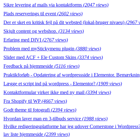
Sikre levering af mails via kontaktforms
(2047 views)
Plads reserverings til event
(2602 views)
Der er sket en kritisk fejl på dit websted (lokal-bruger nivaeu)
(2967 
Skjult content og webshop.
(3134 views)
Erfaring med DIVI
(2767 views)
Problem med myStickymenu plugin
(3880 views)
Slider med ACF + Ele Custom Skins
(3374 views)
Feedback på hjemmeside
(5116 views)
Praktikforløb - Opdatering af wordpressside i Elementor. Bemærkni
Lægge et script ind på wordpress - Elementor?
(1909 views)
Kontaktformular virker ikke med ny mail
(3394 views)
Fra Shopify til WP
(4667 views)
Godt theme til fotografi
(2394 views)
Hvordan laver man en 3-tilbuds service
(1988 views)
Hvilke redigeringsplatforme har jeg udover Cornerstone i Wordpress
lav liste hjemmeside
(2399 views)