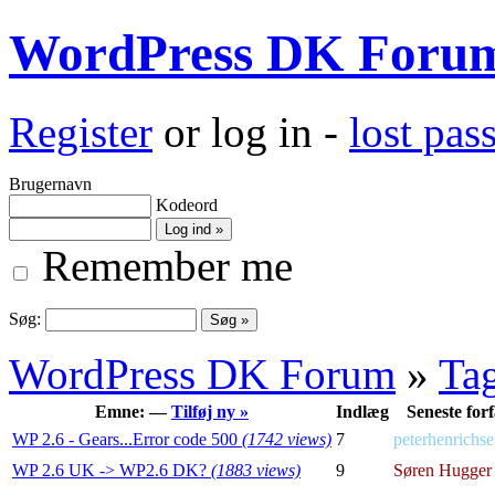
WordPress DK Foru
Register
or log in -
lost pa
Brugernavn
Kodeord
Remember me
Søg:
WordPress DK Forum
»
Ta
Emne: —
Tilføj ny »
Indlæg
Seneste forf
WP 2.6 - Gears...Error code 500
(1742 views)
7
peterhenrichs
WP 2.6 UK -> WP2.6 DK?
(1883 views)
9
Søren Hugger