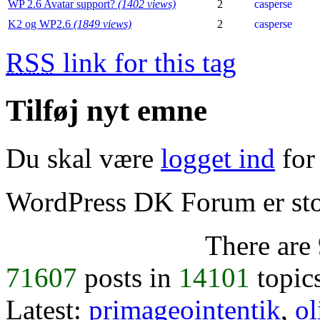
WP 2.6 Avatar support?
(1402 views)
2
casperse
K2 og WP2.6
(1849 views)
2
casperse
RSS
link for this tag
Tilføj nyt emne
Du skal være
logget ind
for 
WordPress DK Forum er stol
There are
71607
posts in
14101
topic
Latest:
primageointentik
,
ol