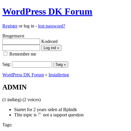
WordPress DK Forum
Register
or log in -
lost password?
Brugernavn
Kodeord
Remember me
Søg:
WordPress DK Forum
»
Installering
ADMIN
(1 indlæg)
(2 voices)
Startet for 2 years siden af Bplndk
This topic is
not a support question
Tags: