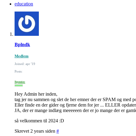
education
Bplndk
Medlem
Joined: apr '19
Posts:
Reputation:
Hey Admin her inden,
tag jer nu sammen og slet de her emner der er SPAM og med po
Eller finde en der gider og fjerne dem for jer ... ELLER opdater
JA, der er mange indlæg meeeeeen der er jo mange der er gamle,
så velkommen til 2024 :D
Skrevet 2 years siden
#