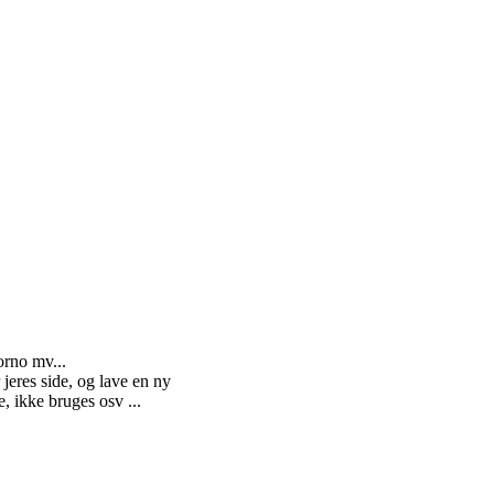
rno mv...
 jeres side, og lave en ny
 ikke bruges osv ...