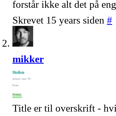
forstår ikke alt det på eng
Skrevet 15 years siden
#
mikker
Medlem
Joined: maj '10
Posts:
Reputation:
Title er til overskrift - 