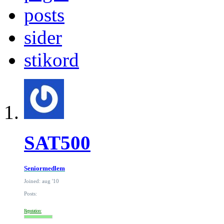
posts
sider
stikord
SAT500
Seniormedlem
Joined: aug '10
Posts:
Reputation: