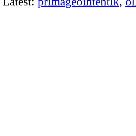
Latest:
primageointentik
,
ol