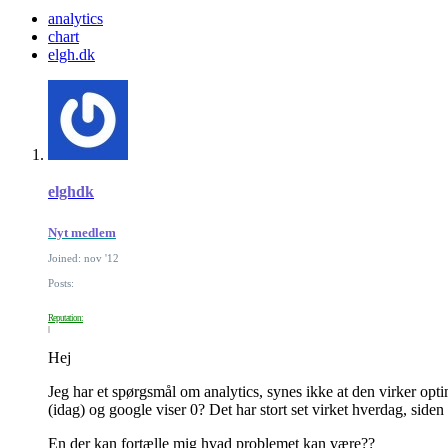
analytics
chart
elgh.dk
elghdk
Nyt medlem
Joined: nov '12
Posts:
Reputation:
Hej
Jeg har et spørgsmål om analytics, synes ikke at den virker op
(idag) og google viser 0? Det har stort set virket hverdag, side
En der kan fortælle mig hvad problemet kan være??