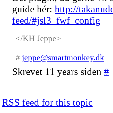
guide hér:
http://takanud
feed/#jsl3_fwf_config
</KH Jeppe>
#
jeppe@smartmonkey.dk
Skrevet 11 years siden
#
RSS
feed for this topic