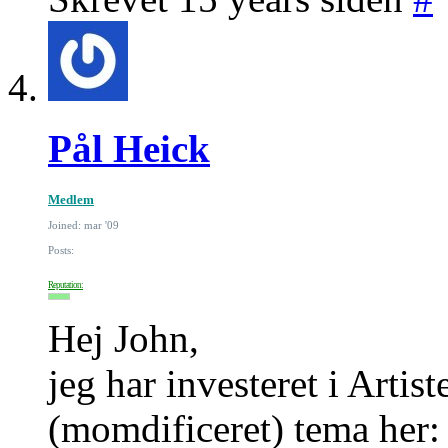
Pål Heick
Medlem
Joined: mar '09
Posts:
Reputation:
Hej John,
jeg har investeret i Artis
(momdificeret) tema her