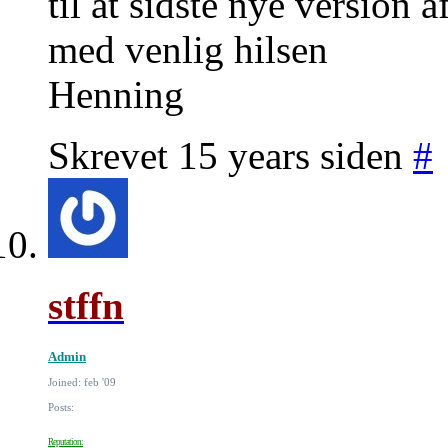
til at sidste nye version 
med venlig hilsen
Henning
Skrevet 15 years siden
#
stffn
Admin
Joined: feb '09
Posts:
Reputation: