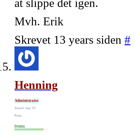
at slippe det igen.
Mvh. Erik
Skrevet 13 years siden
#
Henning
Administrator
Joined: maj '10
Posts:
Reputation: