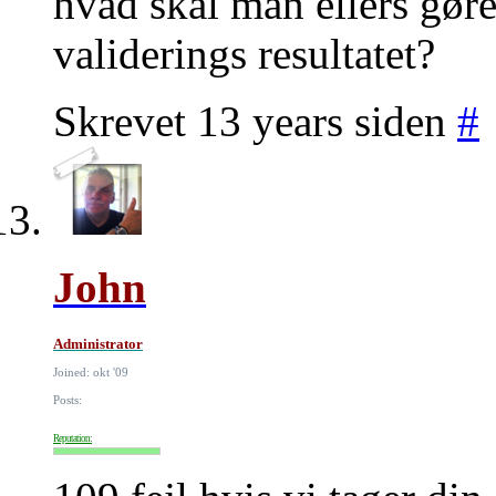
hvad skal man ellers gøre 
validerings resultatet?
Skrevet 13 years siden
#
John
Administrator
Joined: okt '09
Posts:
Reputation: