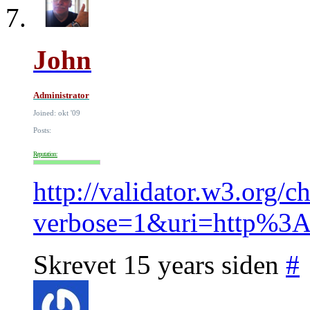
John
Administrator
Joined: okt '09
Posts:
Reputation:
http://validator.w3.org/c
verbose=1&uri=http%3
Skrevet 15 years siden
#