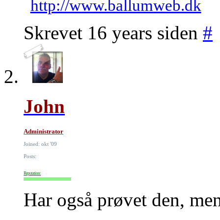
http://www.ballumweb.dk
Skrevet 16 years siden
#
John
Administrator
Joined: okt '09
Posts:
Reputation:
Har også prøvet den, men 