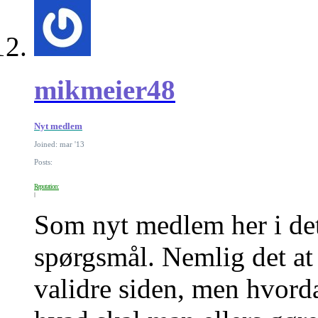
mikmeier48
Nyt medlem
Joined: mar '13
Posts:
Reputation:
Som nyt medlem her i dett
spørgsmål. Nemlig det at
validre siden, men hvorda