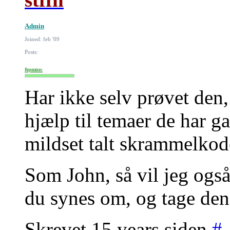
Admin
Joined: feb '09
Posts:
Reputation:
Har ikke selv prøvet den
hjælp til temaer de har ga
mildset talt skrammelkode
Som John, så vil jeg også
du synes om, og tage den 
Skrevet 15 years siden
#