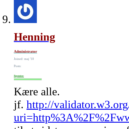
Henning
Administrator
Joined: maj '10
Posts:
Reputation:
Kære alle.
jf.
http://validator.w3.or
uri=http%3A%2F%2Fww