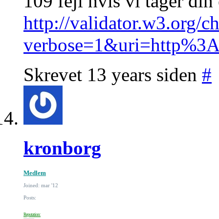
109 fejl hvis vi tager din
http://validator.w3.org/c
verbose=1&uri=http%
Skrevet 13 years siden
#
kronborg
Medlem
Joined: mar '12
Posts:
Reputation: