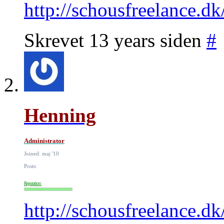
http://schousfreelance.d
Skrevet 13 years siden
#
Henning
Administrator
Joined: maj '10
Posts:
Reputation:
http://schousfreelance.d