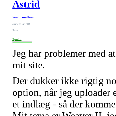
Astrid
Seniormedlem
Joined: jan '10
Posts:
Reputation:
Jeg har problemer med at 
mit site.
Der dukker ikke rigtig 
option, når jeg uploader e
et indlæg - så der kommer
Mit tema er Weaver II, j