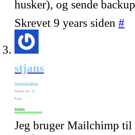
husker), og sende backups
Skrevet 9 years siden
#
stjans
Supermedlem
Joined: dec '12
Posts:
Reputation:
Jeg bruger Mailchimp til