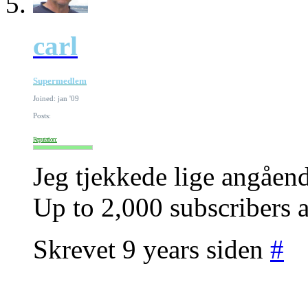
carl
Supermedlem
Joined: jan '09
Posts:
Reputation:
Jeg tjekkede lige angåen
Up to 2,000 subscribers 
Skrevet 9 years siden
#