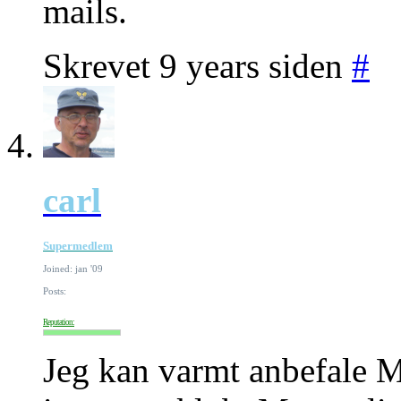
mails.
Skrevet 9 years siden
#
carl
Supermedlem
Joined: jan '09
Posts:
Reputation:
Jeg kan varmt anbefale Ma