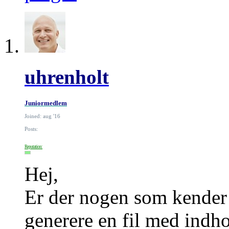
uhrenholt
Juniormedlem
Joined: aug '16
Posts:
Reputation:
Hej,
Er der nogen som kender 
generere en fil med indho