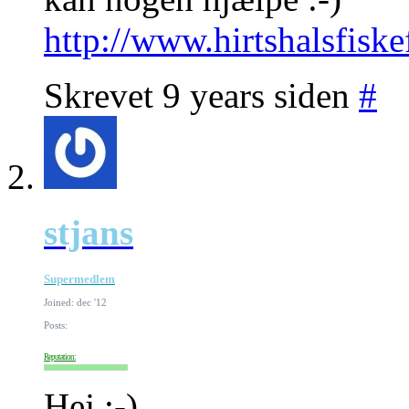
http://www.hirtshalsfiske
Skrevet 9 years siden
#
stjans
Supermedlem
Joined: dec '12
Posts:
Reputation:
Hej :-)