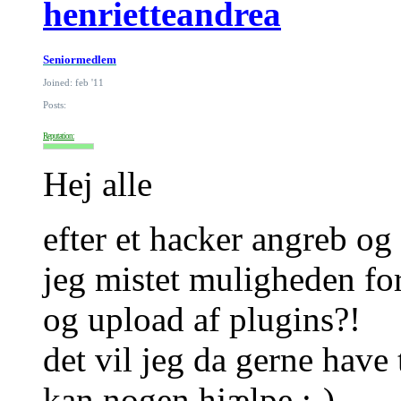
henrietteandrea
Seniormedlem
Joined: feb '11
Posts:
Reputation:
Hej alle
efter et hacker angreb og
jeg mistet muligheden fo
og upload af plugins?!
det vil jeg da gerne have
kan nogen hjælpe :-)