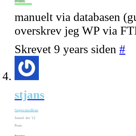
Reputation:
manuelt via databasen (g
overskrev jeg WP via FT
Skrevet 9 years siden
#
stjans
Supermedlem
Joined: dec '12
Posts:
Reputation: