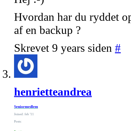
Hvordan har du ryddet op
af en backup ?
Skrevet 9 years siden
#
henrietteandrea
Seniormedlem
Joined: feb '11
Posts: