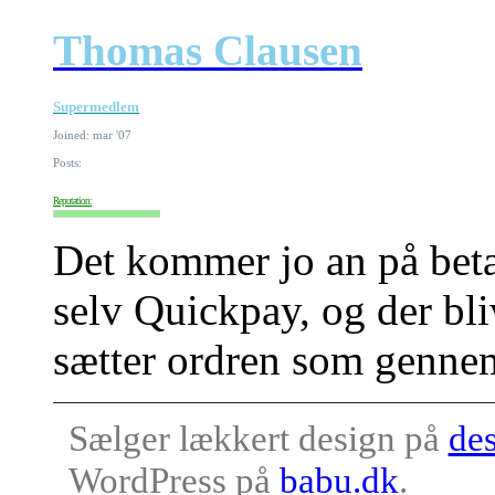
Thomas Clausen
Supermedlem
Joined: mar '07
Posts:
Reputation:
Det kommer jo an på bet
selv Quickpay, og der bli
sætter ordren som gennem
Sælger lækkert design på
des
WordPress på
babu.dk
.