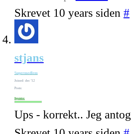
Skrevet 10 years siden
#
stjans
Supermedlem
Joined: dec '12
Posts:
Reputation:
Ups - korrekt.. Jeg antog 
Skrevet 10 years siden
#