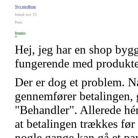
Nyt medlem
Joined: nov '15
Posts:
Reputation:
Hej, jeg har en shop by
fungerende med produkte
Der er dog et problem. N
gennemfører betalingen, 
"Behandler". Allerede hé
at betalingen trækkes før
nogle gange kan gå et par