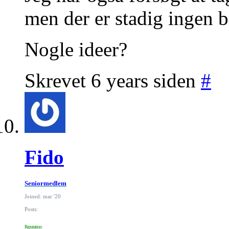
men der er stadig ingen b
Nogle ideer?
Skrevet 6 years siden
#
Fido
Seniormedlem
Joined: mar '20
Posts:
Reputation: