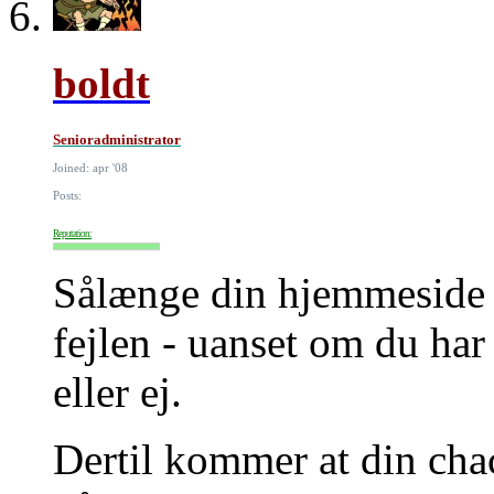
boldt
Senioradministrator
Joined: apr '08
Posts:
Reputation:
Sålænge din hjemmeside li
fejlen - uanset om du har
eller ej.
Dertil kommer at din cha