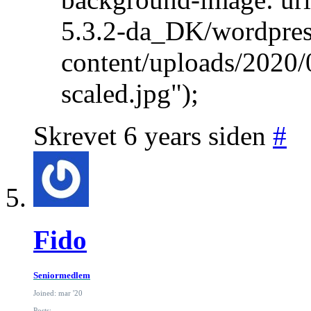
5.3.2-da_DK/wordpres
content/uploads/2020/
scaled.jpg");
Skrevet 6 years siden
#
Fido
Seniormedlem
Joined: mar '20
Posts: