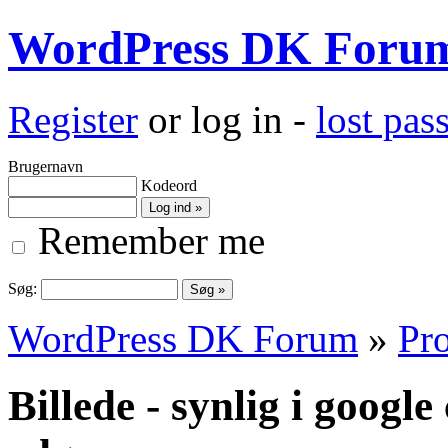
WordPress DK Foru
Register
or log in -
lost pa
Brugernavn
Kodeord
Remember me
Søg:
WordPress DK Forum
»
Pro
Billede - synlig i googl