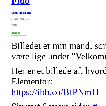
Fido
Seniormedlem
Joined: mar '20
Posts:
Reputation:
Billedet er min mand, som
være lige under "Velkomm
Her er et billede af, hvor
Elementor:
https://ibb.co/BfPNm1f