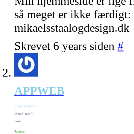
Min hjemmeside er lige fly
så meget er ikke færdigt:
mikaelsstaalogdesign.dk
Skrevet 6 years siden
#
APPWEB
Supermedlem
Joined: mar '14
Posts:
Reputation: