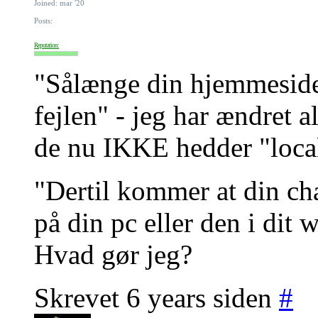
Joined: mar '20
Posts:
Reputation:
"Sålænge din hjemmeside l
fejlen" - jeg har ændret al
de nu IKKE hedder "local
"Dertil kommer at din ch
på din pc eller den i dit 
Hvad gør jeg?
Skrevet 6 years siden
#