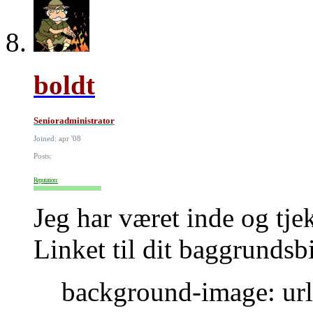
boldt
Senioradministrator
Joined: apr '08
Posts:
Reputation:
Jeg har været inde og tje
Linket til dit baggrundsb
background-image: url(