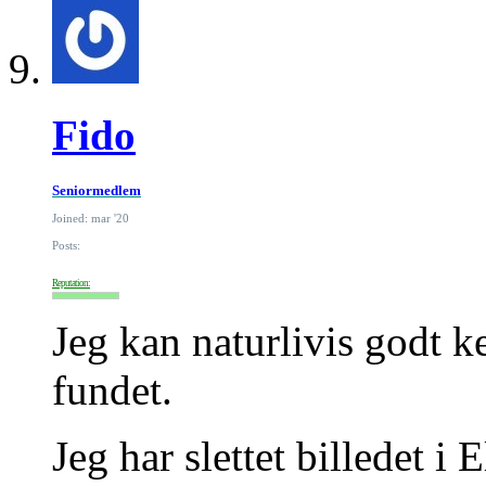
Fido
Seniormedlem
Joined: mar '20
Posts:
Reputation:
Jeg kan naturlivis godt k
fundet.
Jeg har slettet billedet i