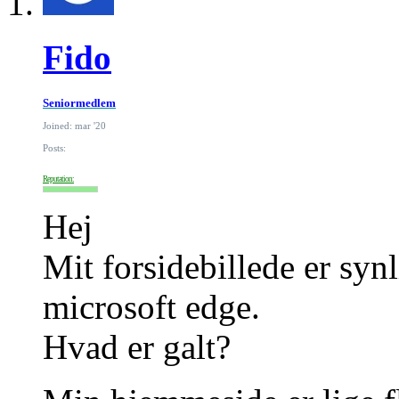
Fido
Seniormedlem
Joined: mar '20
Posts:
Reputation:
Hej
Mit forsidebillede er syn
microsoft edge.
Hvad er galt?