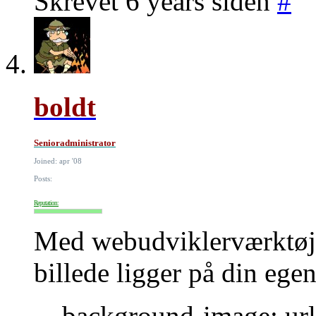
Skrevet 6 years siden
#
boldt
Senioradministrator
Joined: apr '08
Posts:
Reputation:
Med webudviklerværktøje
billede ligger på din egen
background-image: url(