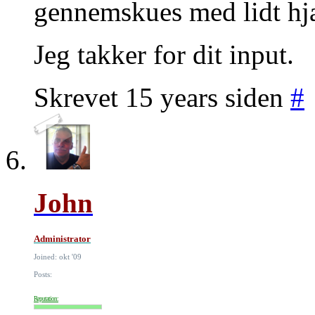
gennemskues med lidt hj
Jeg takker for dit input.
Skrevet 15 years siden
#
John
Administrator
Joined: okt '09
Posts:
Reputation: