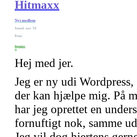
Hitmaxx
Nyt medlem
Joined: nov '10
Posts:
Reputation:
Hej med jer.
Jeg er ny udi Wordpress, 
der kan hjælpe mig. På m
har jeg oprettet en unde
fornuftigt nok, samme ud
Jeg vil dog hjertens gern