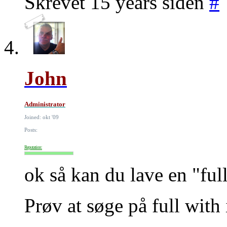
Skrevet 15 years siden
#
John
Administrator
Joined: okt '09
Posts:
Reputation:
ok så kan du lave en "full
Prøv at søge på full with