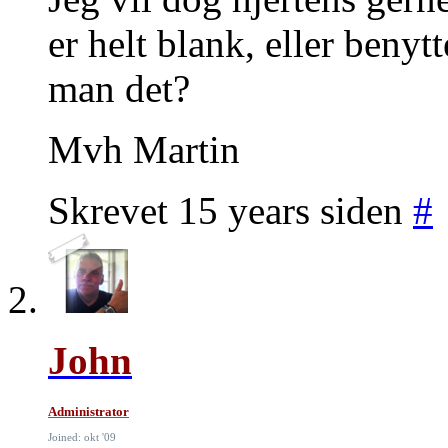
er helt blank, eller beny
man det?
Mvh Martin
Skrevet 15 years siden
#
John
Administrator
Joined: okt '09