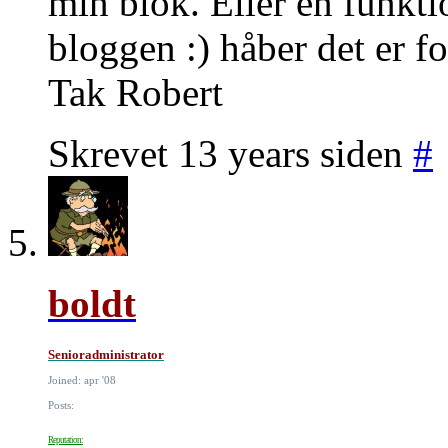
min blok. Eller en funkt
bloggen :) håber det er fo
Tak Robert
Skrevet 13 years siden
#
boldt
Senioradministrator
Joined: apr '08
Posts:
Reputation: