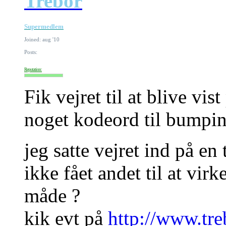
Trebor
Supermedlem
Joined: aug '10
Posts:
Reputation:
Fik vejret til at blive vi
noget kodeord til bumpin
jeg satte vejret ind på en
ikke fået andet til at vir
måde ?
kik evt på
http://www.tre