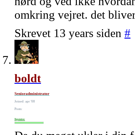
nørd og ved ikke hvordan 
omkring vejret. det bliver 
Skrevet 13 years siden
#
boldt
Senioradministrator
Joined: apr '08
Posts:
Reputation: