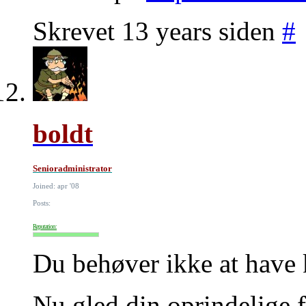
Skrevet 13 years siden
#
boldt
Senioradministrator
Joined: apr '08
Posts:
Reputation:
Du behøver ikke at have 
Nu gled din oprindelige f