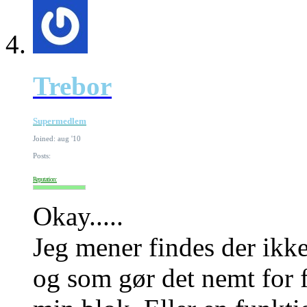
Trebor
Supermedlem
Joined: aug '10
Posts:
Reputation:
Okay.....
Jeg mener findes der ikke
og som gør det nemt for f