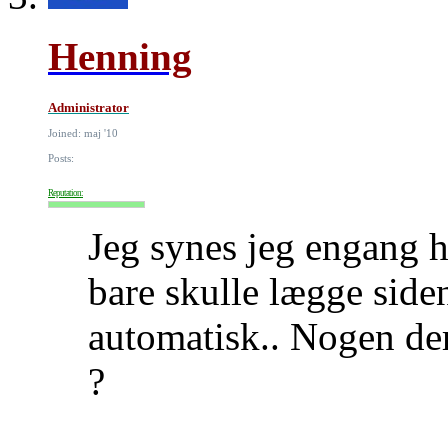
Henning
Administrator
Joined: maj '10
Posts:
Reputation:
Jeg synes jeg engang 
bare skulle lægge side
automatisk.. Nogen der
?