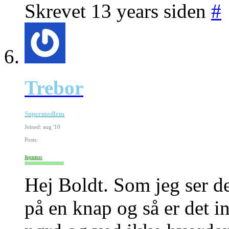
Skrevet 13 years siden
#
Trebor
Supermedlem
Joined: aug '10
Posts:
Reputation:
Hej Boldt. Som jeg ser d
på en knap og så er det in