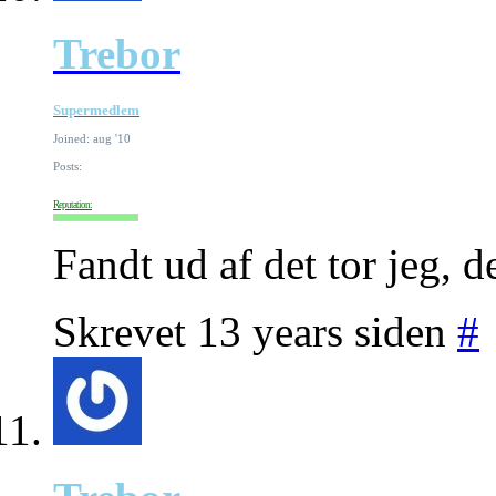
Trebor
Supermedlem
Joined: aug '10
Posts:
Reputation:
Fandt ud af det tor jeg, 
Skrevet 13 years siden
#