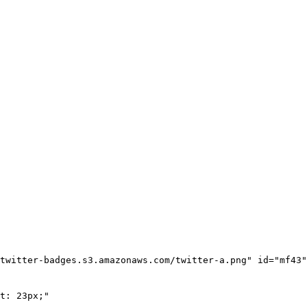
twitter-badges.s3.amazonaws.com/twitter-a.png" id="mf43"
t: 23px;"