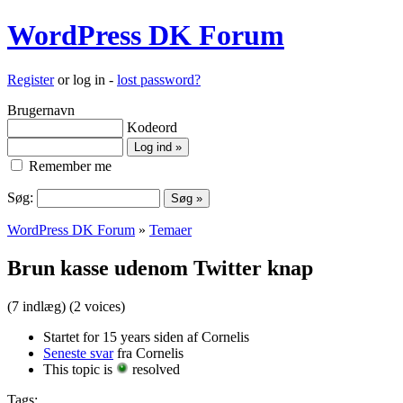
WordPress DK Forum
Register
or log in -
lost password?
Brugernavn
Kodeord
Remember me
Søg:
WordPress DK Forum
»
Temaer
Brun kasse udenom Twitter knap
(7 indlæg)
(2 voices)
Startet for 15 years siden af Cornelis
Seneste svar
fra Cornelis
This topic is
resolved
Tags: