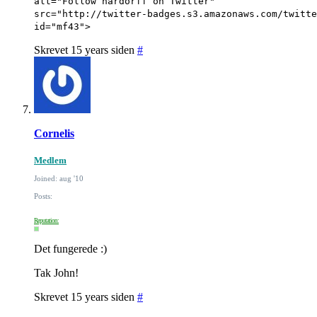
alt="Follow hardorff on Twitter"
src="http://twitter-badges.s3.amazonaws.com/twitte
id="mf43">
Skrevet 15 years siden
#
Cornelis
Medlem
Joined: aug '10
Posts:
Reputation:
Det fungerede :)
Tak John!
Skrevet 15 years siden
#