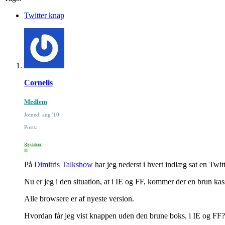
Twitter knap
Cornelis
Medlem
Joined: aug '10
Posts:
Reputation:
På
Dimitris Talkshow
har jeg nederst i hvert indlæg sat en Twit
Nu er jeg i den situation, at i IE og FF, kommer der en brun k
Alle browsere er af nyeste version.
Hvordan får jeg vist knappen uden den brune boks, i IE og FF?