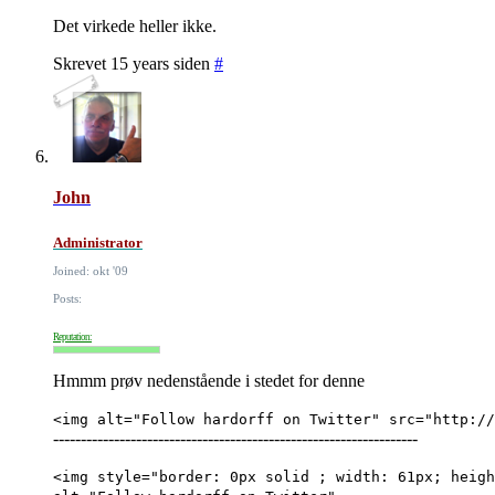
Det virkede heller ikke.
Skrevet 15 years siden
#
John
Administrator
Joined: okt '09
Posts:
Reputation:
Hmmm prøv nedenstående i stedet for denne
<img alt="Follow hardorff on Twitter" src="http://
------------------------------------------------------------------
<img style="border: 0px solid ; width: 61px; heigh