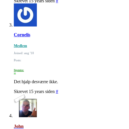
Skrevet 15 years siden
#
Cornelis
Medlem
Joined: aug '10
Posts:
Reputation:
Det hjalp desværre ikke.
Skrevet 15 years siden
#
John