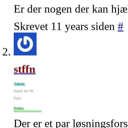
Er der nogen der kan hj
Skrevet 11 years siden
#
stffn
Admin
Joined: feb '09
Posts:
Reputation:
Der er et par løsningsfors