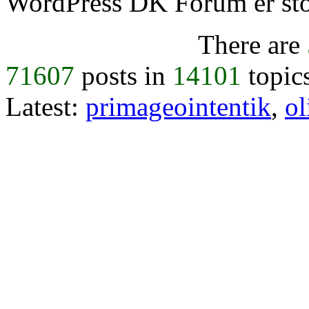
WordPress DK Forum er stol
There are
71607
posts in
14101
topic
Latest:
primageointentik
,
ol