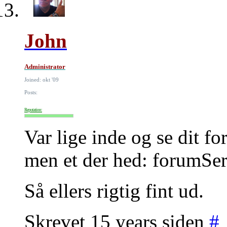
John
Administrator
Joined: okt '09
Posts:
Reputation:
Var lige inde og se dit f
men et der hed: forumSe
Så ellers rigtig fint ud.
Skrevet 15 years siden
#