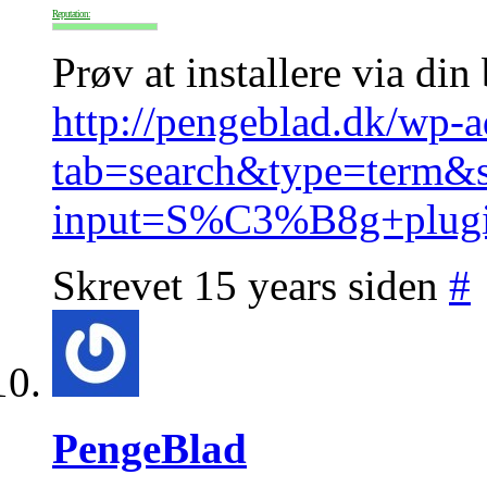
Reputation:
Prøv at installere via din
http://pengeblad.dk/wp-a
tab=search&type=term&s
input=S%C3%B8g+plug
Skrevet 15 years siden
#
PengeBlad