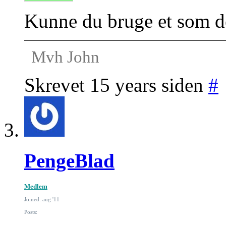
Kunne du bruge et som de
Mvh John
Skrevet 15 years siden
#
PengeBlad
Medlem
Joined: aug '11
Posts: