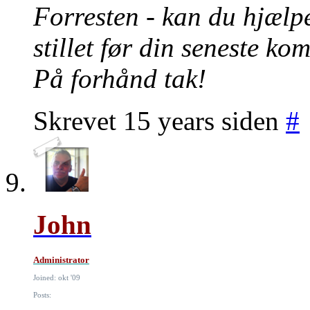
Forresten - kan du hjælp
stillet før din seneste k
På forhånd tak!
Skrevet 15 years siden
#
John
Administrator
Joined: okt '09
Posts: