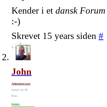
Kender i et
dansk Forum
:-)
Skrevet 15 years siden
#
John
Administrator
Joined: okt '09
Posts:
Reputation: