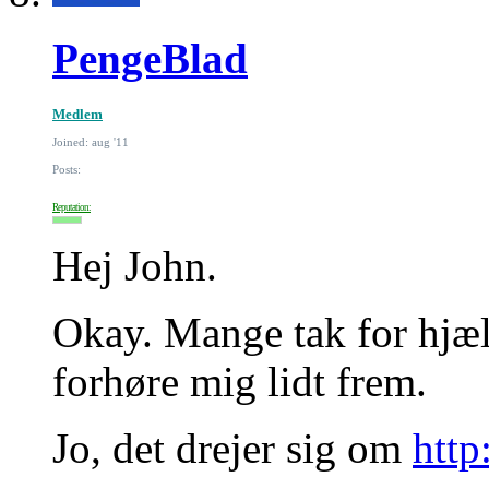
PengeBlad
Medlem
Joined: aug '11
Posts:
Reputation:
Hej John.
Okay. Mange tak for hjælp
forhøre mig lidt frem.
Jo, det drejer sig om
http