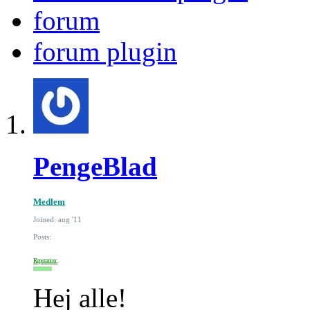
forum
forum plugin
PengeBlad
Medlem
Joined: aug '11
Posts:
Reputation:
Hej alle!