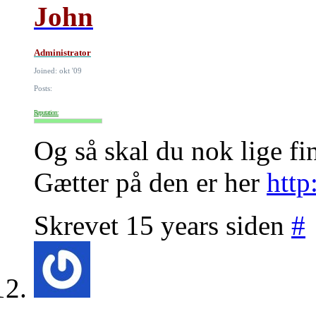
John
Administrator
Joined: okt '09
Posts:
Reputation:
Og så skal du nok lige f
Gætter på den er her
http
Skrevet 15 years siden
#