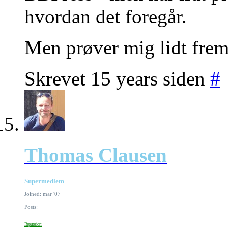
hvordan det foregår.
Men prøver mig lidt frem
Skrevet 15 years siden
#
Thomas Clausen
Supermedlem
Joined: mar '07
Posts:
Reputation: