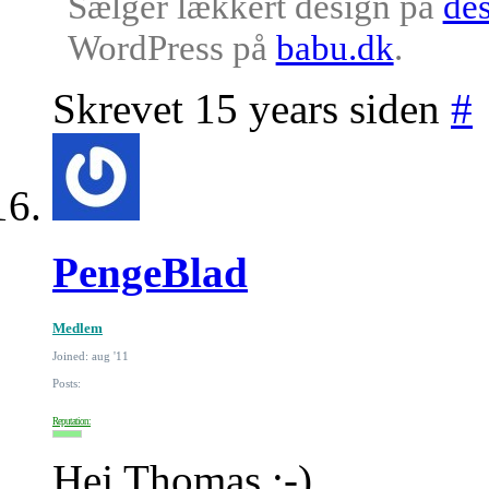
Sælger lækkert design på
des
WordPress på
babu.dk
.
Skrevet 15 years siden
#
PengeBlad
Medlem
Joined: aug '11
Posts:
Reputation:
Hej Thomas :-)