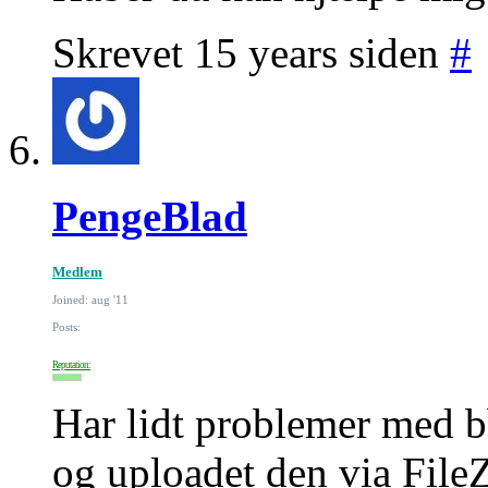
Skrevet 15 years siden
#
PengeBlad
Medlem
Joined: aug '11
Posts:
Reputation:
Har lidt problemer med bb
og uploadet den via FileZ