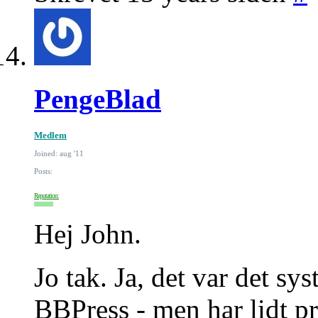
PengeBlad
Medlem
Joined: aug '11
Posts:
Reputation:
Hej John.
Jo tak. Ja, det var det sy
BBPress - men har lidt p