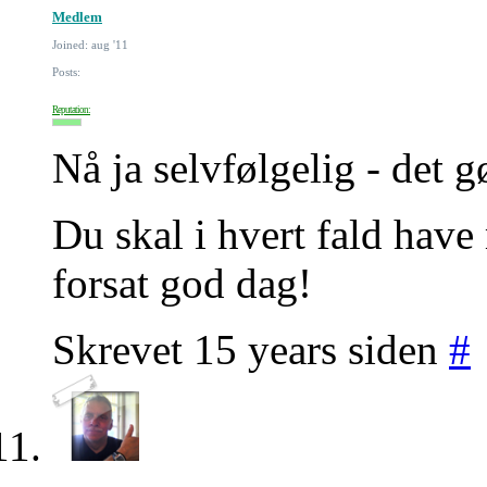
Medlem
Joined: aug '11
Posts:
Reputation:
Nå ja selvfølgelig - det 
Du skal i hvert fald have
forsat god dag!
Skrevet 15 years siden
#