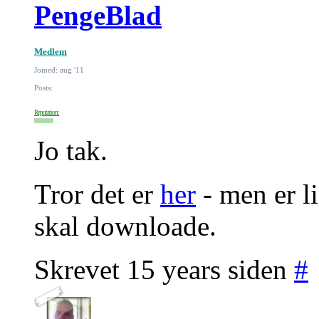
PengeBlad
Medlem
Joined: aug '11
Posts:
Reputation:
Jo tak.
Tror det er
her
- men er li
skal downloade.
Skrevet 15 years siden
#