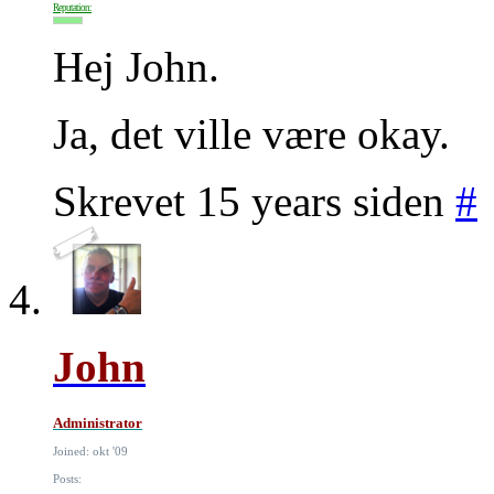
Reputation:
Hej John.
Ja, det ville være okay.
Skrevet 15 years siden
#
John
Administrator
Joined: okt '09
Posts: