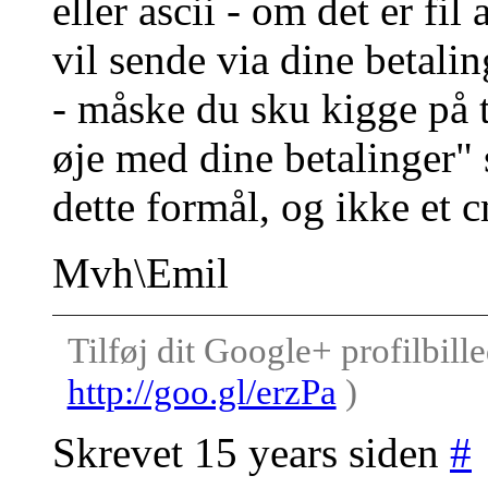
eller ascii - om det er fil
vil sende via dine betali
- måske du sku kigge på t
øje med dine betalinger" s
dette formål, og ikke et 
Mvh\Emil
Tilføj dit Google+ profilbille
http://goo.gl/erzPa
)
Skrevet 15 years siden
#