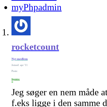
myPhpadmin
rocketcount
Nyt medlem
Joined: apr '11
Posts:
Reputation:
Jeg søger en nem måde at
f.eks ligge i den samme 