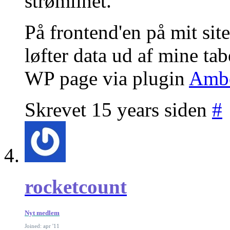
strømlinet.
På frontend'en på mit sit
løfter data ud af mine ta
WP page via plugin
Ambe
Skrevet 15 years siden
#
rocketcount
Nyt medlem
Joined: apr '11