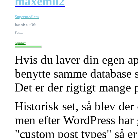
maxemil2
Supermedlem
Joined: okt '09
Posts:
Reputation:
Hvis du laver din egen a
benytte samme database s
Det er der rigtigt mange 
Historisk set, så blev der 
men efter WordPress har 
"custom post types" så e