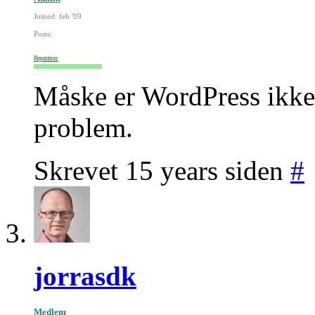
Joined: feb '09
Posts:
Reputation:
Måske er WordPress ikke d
problem.
Skrevet 15 years siden
#
jorrasdk
Medlem