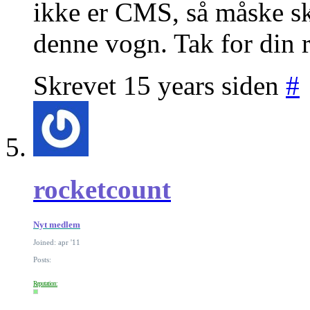
ikke er CMS, så måske s
denne vogn. Tak for din 
Skrevet 15 years siden
#
rocketcount
Nyt medlem
Joined: apr '11
Posts:
Reputation: