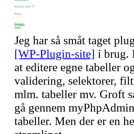
Joined: mar '11
Posts:
Reputation:
Jeg har så småt taget pl
[WP-Plugin-site]
i brug. 
at editere egne tabeller 
validering, selektorer, fil
mlm. tabeller mv. Groft s
gå gennem myPhpAdmin f
tabeller. Men der er en h