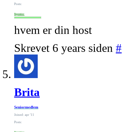
Posts:
Reputation:
hvem er din host
Skrevet 6 years siden
#
Brita
Seniormedlem
Joined: apr '11
Posts: