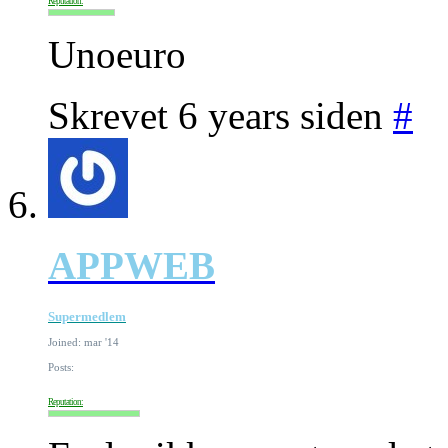
Reputation:
Unoeuro
Skrevet 6 years siden
#
APPWEB
Supermedlem
Joined: mar '14
Posts:
Reputation: