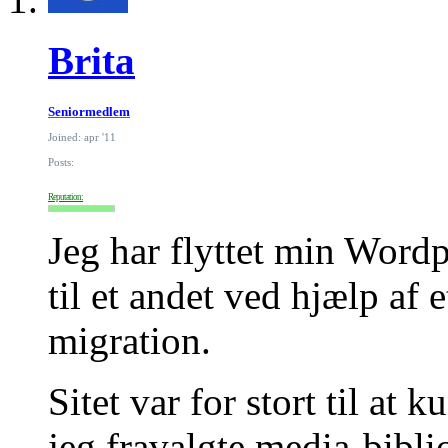
Brita
Seniormedlem
Joined: apr '11
Posts:
Reputation:
Jeg har flyttet min Word
til et andet ved hjælp af
migration.
Sitet var for stort til at 
jeg fravalgte media-bibli