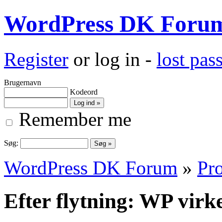
WordPress DK Foru
Register
or log in -
lost pa
Brugernavn
Kodeord
Remember me
Søg:
WordPress DK Forum
»
Pro
Efter flytning: WP virk