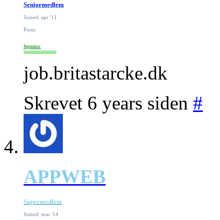
Seniormedlem
Joined: apr '11
Posts:
Reputation:
job.britastarcke.dk
Skrevet 6 years siden
#
APPWEB
Supermedlem
Joined: mar '14