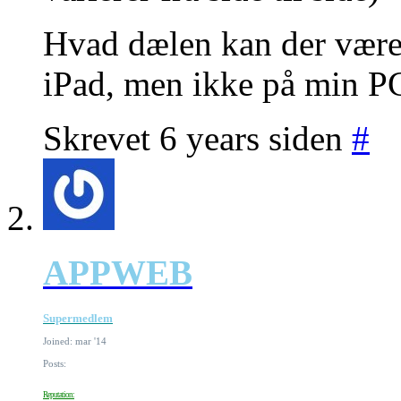
Hvad dælen kan der være 
iPad, men ikke på min P
Skrevet 6 years siden
#
APPWEB
Supermedlem
Joined: mar '14
Posts:
Reputation: