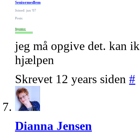
Seniormedlem
Joined: jun '07
Posts:
Reputation:
jeg må opgive det. kan ikk
hjælpen
Skrevet 12 years siden
#
Dianna Jensen