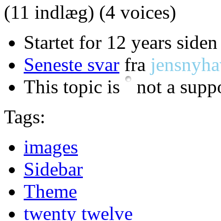
(11 indlæg)
(4 voices)
Startet for 12 years siden
Seneste svar
fra
jensnyh
This topic is
not a suppo
Tags:
images
Sidebar
Theme
twenty twelve