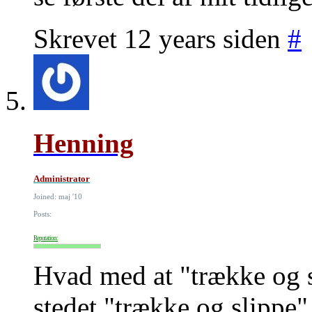
Skrevet 12 years siden
#
Henning
Administrator
Joined: maj '10
Posts:
Reputation:
Hvad med at "trække og s
stedet "trække og slippe"