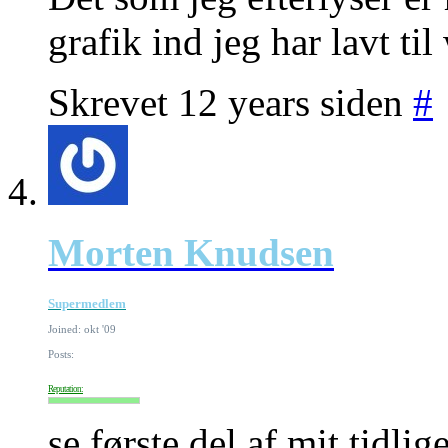
grafik ind jeg har lavt ti
Skrevet 12 years siden
#
Morten Knudsen
Supermedlem
Joined: okt '09
Posts:
Reputation:
se første del af mit tidlig