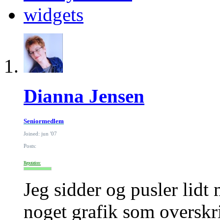
widgets
Dianna Jensen
Seniormedlem
Joined: jun '07
Posts:
Reputation:
Jeg sidder og pusler lidt
noget grafik som overskri