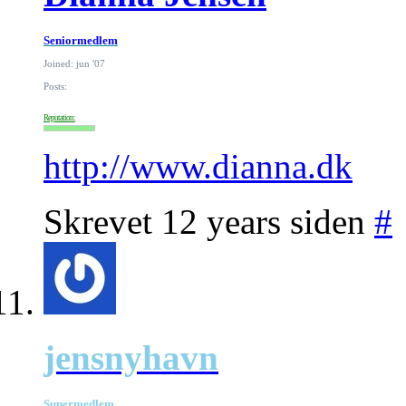
Seniormedlem
Joined: jun '07
Posts:
Reputation:
http://www.dianna.dk
Skrevet 12 years siden
#
jensnyhavn
Supermedlem