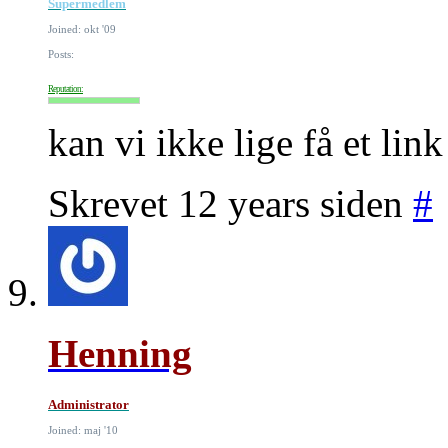
Supermedlem
Joined: okt '09
Posts:
Reputation:
kan vi ikke lige få et lin
Skrevet 12 years siden
#
Henning
Administrator
Joined: maj '10